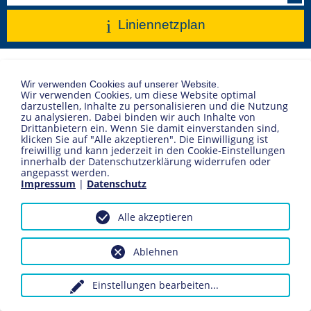
Ihre
Liniennetzplan
Linie
Kontakt
|
Über uns
|
Pressebilder
|
Datenschutz
|
Impressum
Wir verwenden Cookies auf unserer Website.
Wir verwenden Cookies, um diese Website optimal
darzustellen, Inhalte zu personalisieren und die Nutzung
© STADTBUS ÜBERLINGEN 2026
zu analysieren. Dabei binden wir auch Inhalte von
Drittanbietern ein. Wenn Sie damit einverstanden sind,
klicken Sie auf "Alle akzeptieren". Die Einwilligung ist
freiwillig und kann jederzeit in den Cookie-Einstellungen
innerhalb der Datenschutzerklärung widerrufen oder
angepasst werden.
Impressum
|
Datenschutz
Alle akzeptieren
Ablehnen
Einstellungen bearbeiten
...